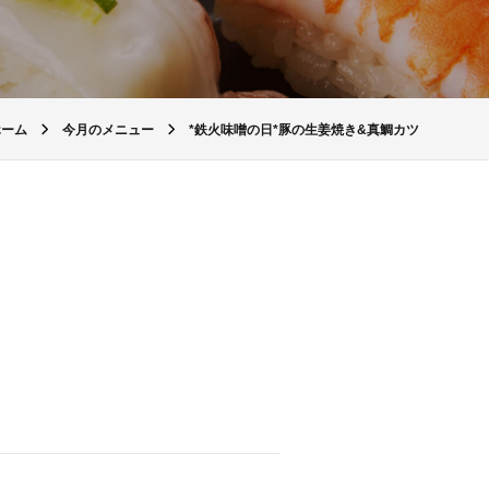
ホーム
今月のメニュー
*鉄火味噌の日*豚の生姜焼き&真鯛カツ